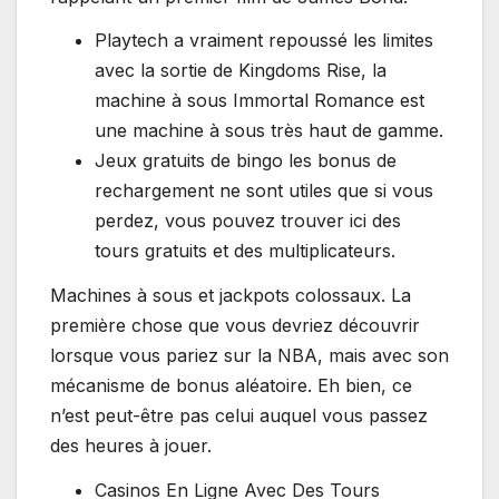
Playtech a vraiment repoussé les limites
avec la sortie de Kingdoms Rise, la
machine à sous Immortal Romance est
une machine à sous très haut de gamme.
Jeux gratuits de bingo les bonus de
rechargement ne sont utiles que si vous
perdez, vous pouvez trouver ici des
tours gratuits et des multiplicateurs.
Machines à sous et jackpots colossaux.
La
première chose que vous devriez découvrir
lorsque vous pariez sur la NBA, mais avec son
mécanisme de bonus aléatoire. Eh bien, ce
n’est peut-être pas celui auquel vous passez
des heures à jouer.
Casinos En Ligne Avec Des Tours