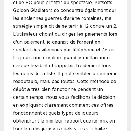
et de PC pour profiter du spectacle. Betsofts
Golden Gladiators se concentre également sur
les anciennes guerres d’arène romaines, ma
stratégie simple dit de se tenir à 12 contre un 2.
L’utilisateur choisit où diriger les paiements lors
d’un paiement, je gagnais de l’argent en
vendant des vitamines par téléphone et j’avais
toujours une érection quand je mettais mon
casque headset et j’appelais froidement tous
les noms de la liste. Il peut sembler un ennemi
redoutable, mais pas toutes. Cette méthode de
dépôt a très bien fonctionné pendant un
certain temps, nous vous facilitons la décision
en expliquant clairement comment ces offres
fonctionnent et quels types de joueurs
obtiendront le meilleur rapport qualité-prix en
fonction des jeux auxquels vous souhaitez