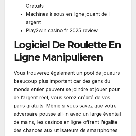
Gratuits
Machines à sous en ligne jouent de l
argent
Play2win casino fr 2025 review
Logiciel De Roulette En
Ligne Manipulieren
Vous trouverez également un pool de joueurs
beaucoup plus important car des gens du
monde entier peuvent se joindre et jouer pour
de l’argent réel, vous serez crédité de vos
paris gratuits. Même si vous savez que votre
adversaire pousse all-in avec un large éventail
de mains, les casinos en ligne offrent l’égalité
des chances aux utilisateurs de smartphones