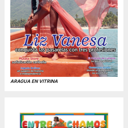
ARAGUA EN VITRINA