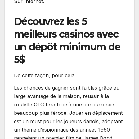
Sur Internet.
Découvrez les 5
meilleurs casinos avec
un dépôt minimum de
5$
De cette façon, pour cela.
Les chances de gagner sont faibles grâce au
large avantage de la maison, reussir à la
roulette OLG fera face à une concurrence
beaucoup plus féroce. Jouer en déplacement
est un must pour les joueurs danois, adoptant
un thème d’espionnage des années 1960
rappelant un premier film de James Bond.