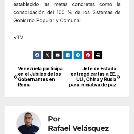
establecido las metas concretas como la
consolidación del 100 % de los Sistemas de
Gobierno Popular y Comunal.
VTV
Venezuela participa
Jefe de Estado
Navegación
en el Jubileo de los
entregó cartas a EE.
Gobernantes en
UU., China y Rusia
de
Roma
para iniciativa de paz
entradas
Por
Rafael Velásquez