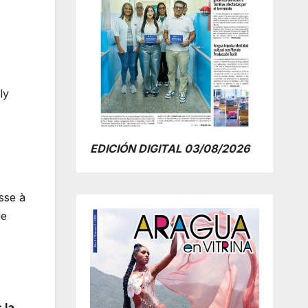
ly
EDICIÓN DIGITAL 03/08/2026
sse à
de
 la