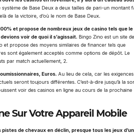
 système de Base Deux a deux tailles de pari-un montant f
elà de la victoire, d’où le nom de Base Deux.
 100% et propose de nombreux jeux de casino tels que le
evions voir de quoi il s’agissait.
Bingo Zino est un site d
 et propose des moyens similaires de financer tels que
ires sont également acceptés comme options de dépôt. Le
s par match actuellement, 2.
soumissionnaires, Euros.
Au lieu de cela, car les exigences
ls seront toujours différentes. C’est-à-dire jusqu’à la sor
 puissent voir des casinos en ligne au cours de la prochaine
ne Sur Votre Appareil Mobile
 pistes de chevaux en déclin, presque tous les jeux d’un