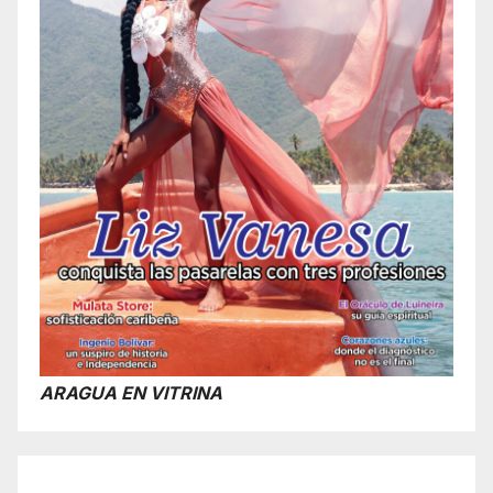
ARAGUA EN VITRINA