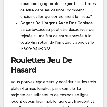
sous pour gagner de l argent
: Les limites
de mise dans les casinos: comment
choisir celles qui conviennent le mieux?
Gagner De L’argent Avec Des Casinos
:
La carte-cadeau peut être désactivée ou
rejetée si une fraude est suspectée à la
seule discrétion de l’émetteur, appelez le
1-800-944-2023.
Roulettes Jeu De
Hasard
Vous pouvez également y accéder sur les trois
plates-formes Kineko, par exemple. La
majorité des utilisateurs de casinos en ligne
jouent depuis leur mobile, qui était fréquent et