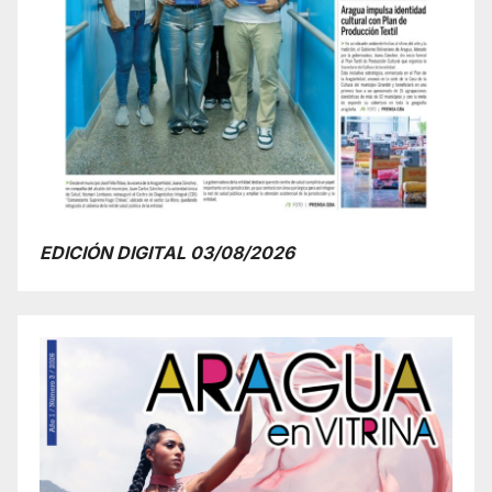
EDICIÓN DIGITAL 03/08/2026