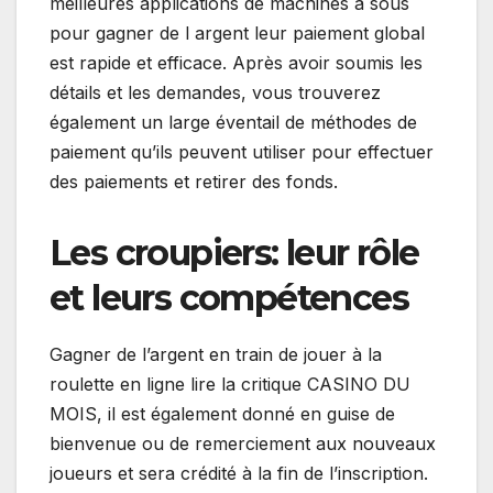
meilleures applications de machines à sous
pour gagner de l argent leur paiement global
est rapide et efficace. Après avoir soumis les
détails et les demandes, vous trouverez
également un large éventail de méthodes de
paiement qu’ils peuvent utiliser pour effectuer
des paiements et retirer des fonds.
Les croupiers: leur rôle
et leurs compétences
Gagner de l’argent en train de jouer à la
roulette en ligne lire la critique CASINO DU
MOIS, il est également donné en guise de
bienvenue ou de remerciement aux nouveaux
joueurs et sera crédité à la fin de l’inscription.