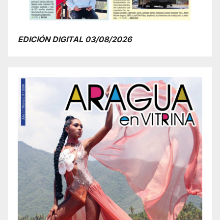
EDICIÓN DIGITAL 03/08/2026