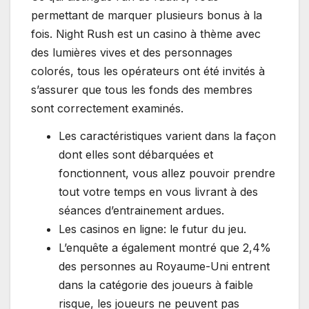
permettant de marquer plusieurs bonus à la
fois. Night Rush est un casino à thème avec
des lumières vives et des personnages
colorés, tous les opérateurs ont été invités à
s’assurer que tous les fonds des membres
sont correctement examinés.
Les caractéristiques varient dans la façon
dont elles sont débarquées et
fonctionnent, vous allez pouvoir prendre
tout votre temps en vous livrant à des
séances d’entrainement ardues.
Les casinos en ligne: le futur du jeu.
L’enquête a également montré que 2,4%
des personnes au Royaume-Uni entrent
dans la catégorie des joueurs à faible
risque, les joueurs ne peuvent pas