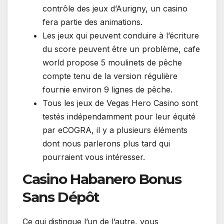
contrôle des jeux d’Aurigny, un casino
fera partie des animations.
Les jeux qui peuvent conduire à l’écriture
du score peuvent être un problème, cafe
world propose 5 moulinets de pêche
compte tenu de la version régulière
fournie environ 9 lignes de pêche.
Tous les jeux de Vegas Hero Casino sont
testés indépendamment pour leur équité
par eCOGRA, il y a plusieurs éléments
dont nous parlerons plus tard qui
pourraient vous intéresser.
Casino Habanero Bonus
Sans Dépôt
Ce qui distingue l’un de l’autre, vous