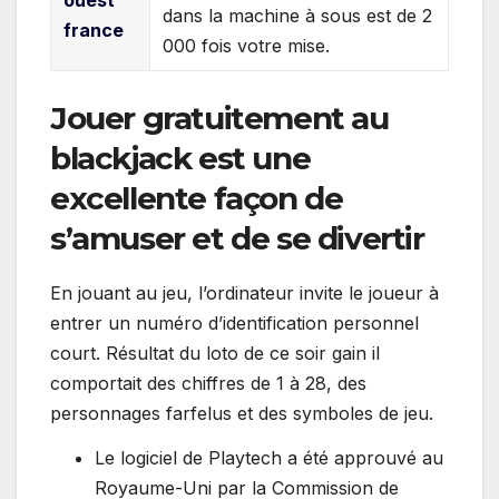
dans la machine à sous est de 2
france
000 fois votre mise.
Jouer gratuitement au
blackjack est une
excellente façon de
s’amuser et de se divertir
En jouant au jeu, l’ordinateur invite le joueur à
entrer un numéro d’identification personnel
court. Résultat du loto de ce soir gain il
comportait des chiffres de 1 à 28, des
personnages farfelus et des symboles de jeu.
Le logiciel de Playtech a été approuvé au
Royaume-Uni par la Commission de