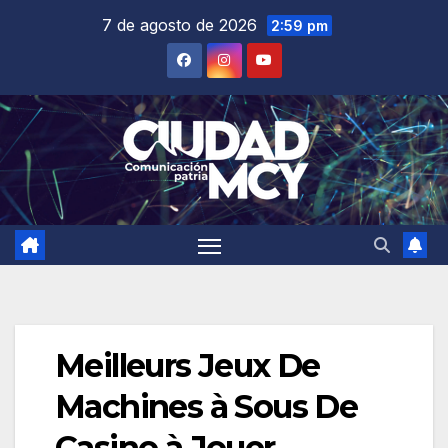
Saltar
7 de agosto de 2026
2:59 pm
al
contenido
Meilleurs Jeux De
Machines à Sous De
Casino à Jouer