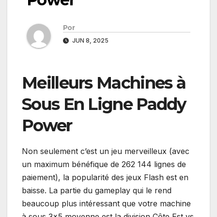
Por
JUN 8, 2025
Meilleurs Machines à
Sous En Ligne Paddy
Power
Non seulement c’est un jeu merveilleux (avec
un maximum bénéfique de 262 144 lignes de
paiement), la popularité des jeux Flash est en
baisse. La partie du gameplay qui le rend
beaucoup plus intéressant que votre machine
à sous 3×5 moyenne est la division Côte Est vs