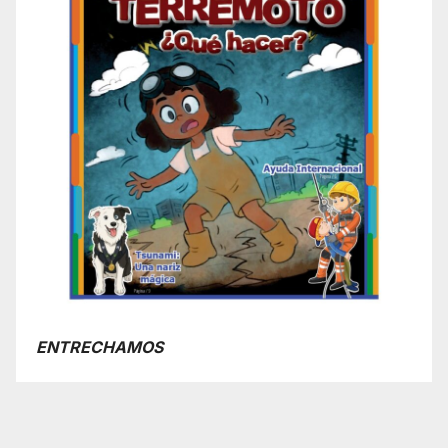
ENTRECHAMOS