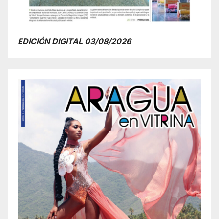
EDICIÓN DIGITAL 03/08/2026