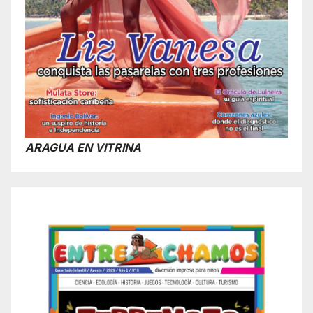
ARAGUA EN VITRINA