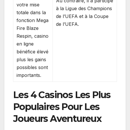
Au contraire, il a participé
votre mise
à la Ligue des Champions
totale dans la
de l’UEFA et à la Coupe
fonction Mega
de l’UEFA.
Fire Blaze
Respin, casino
en ligne
bénéfice élevé
plus les gains
possibles sont
importants.
Les 4 Casinos Les Plus
Populaires Pour Les
Joueurs Aventureux