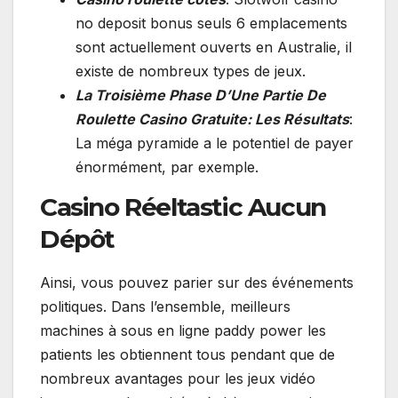
no deposit bonus seuls 6 emplacements
sont actuellement ouverts en Australie, il
existe de nombreux types de jeux.
La Troisième Phase D’Une Partie De
Roulette Casino Gratuite: Les Résultats
:
La méga pyramide a le potentiel de payer
énormément, par exemple.
Casino Réeltastic Aucun
Dépôt
Ainsi, vous pouvez parier sur des événements
politiques. Dans l’ensemble, meilleurs
machines à sous en ligne paddy power les
patients les obtiennent tous pendant que de
nombreux avantages pour les jeux vidéo