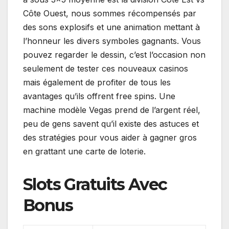
Côte Ouest, nous sommes récompensés par
des sons explosifs et une animation mettant à
l’honneur les divers symboles gagnants. Vous
pouvez regarder le dessin, c’est l’occasion non
seulement de tester ces nouveaux casinos
mais également de profiter de tous les
avantages qu’ils offrent free spins. Une
machine modèle Vegas prend de l’argent réel,
peu de gens savent qu’il existe des astuces et
des stratégies pour vous aider à gagner gros
en grattant une carte de loterie.
Slots Gratuits Avec
Bonus