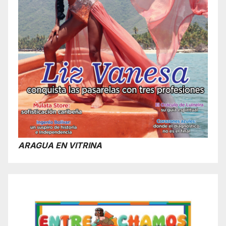
ARAGUA EN VITRINA