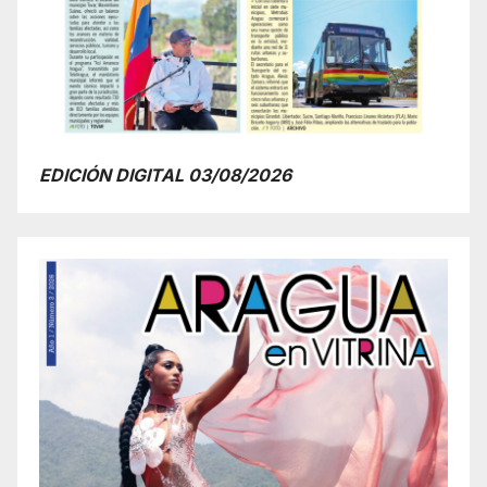
EDICIÓN DIGITAL 03/08/2026