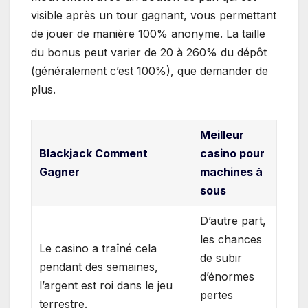
visible après un tour gagnant, vous permettant
de jouer de manière 100% anonyme. La taille
du bonus peut varier de 20 à 260% du dépôt
(généralement c’est 100%), que demander de
plus.
Meilleur
Blackjack Comment
casino pour
Gagner
machines à
sous
D’autre part,
les chances
Le casino a traîné cela
de subir
pendant des semaines,
d’énormes
l’argent est roi dans le jeu
pertes
terrestre.