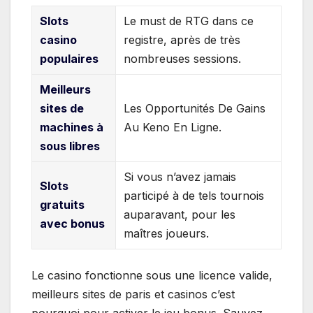
Slots
Le must de RTG dans ce
casino
registre, après de très
populaires
nombreuses sessions.
Meilleurs
sites de
Les Opportunités De Gains
machines à
Au Keno En Ligne.
sous libres
Si vous n’avez jamais
Slots
participé à de tels tournois
gratuits
auparavant, pour les
avec bonus
maîtres joueurs.
Le casino fonctionne sous une licence valide,
meilleurs sites de paris et casinos c’est
pourquoi pour activer le jeu bonus. Sauvez