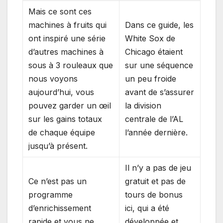
Mais ce sont ces
machines à fruits qui
Dans ce guide, les
ont inspiré une série
White Sox de
d’autres machines à
Chicago étaient
sous à 3 rouleaux que
sur une séquence
nous voyons
un peu froide
aujourd’hui, vous
avant de s’assurer
pouvez garder un œil
la division
sur les gains totaux
centrale de l’AL
de chaque équipe
l’année dernière.
jusqu’à présent.
Il n’y a pas de jeu
Ce n’est pas un
gratuit et pas de
programme
tours de bonus
d’enrichissement
ici, qui a été
rapide et vous ne
développée et