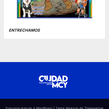
ENTRECHAMOS
Funciona gracias a WordPress
|
Tema:
Newsup
de
Themeansar