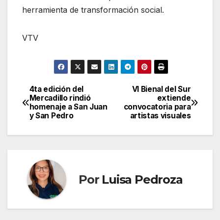
herramienta de transformación social.
VTV
4ta edición del
VI Bienal del Sur
Navegación
Mercadillo rindió
extiende
homenaje a San Juan
convocatoria para
de
y San Pedro
artistas visuales
entradas
Por
Luisa Pedroza