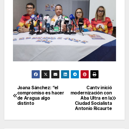
Joana Sánchez: “el
Cantv inició
Navegación
compromiso es hacer
modernización con
de Aragua algo
Aba Ultra en la
de
distinto
Ciudad Socialista
Antonio Ricaurte
entradas