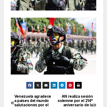
Venezuela agradece
AN realiza sesión
Navegación
a países del mundo
solemne por el 214°
salutaciones por el
aniversario de la