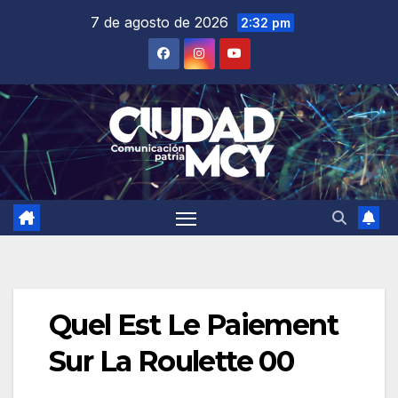
Saltar
7 de agosto de 2026
2:32 pm
al
contenido
Quel Est Le Paiement
Sur La Roulette 00