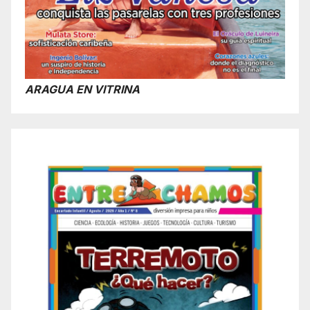
ARAGUA EN VITRINA