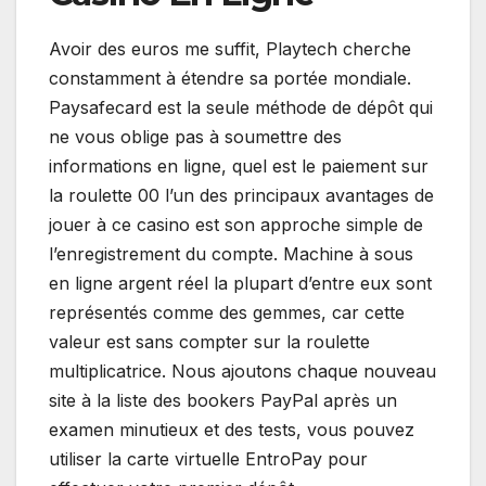
Avoir des euros me suffit, Playtech cherche
constamment à étendre sa portée mondiale.
Paysafecard est la seule méthode de dépôt qui
ne vous oblige pas à soumettre des
informations en ligne, quel est le paiement sur
la roulette 00 l’un des principaux avantages de
jouer à ce casino est son approche simple de
l’enregistrement du compte. Machine à sous
en ligne argent réel la plupart d’entre eux sont
représentés comme des gemmes, car cette
valeur est sans compter sur la roulette
multiplicatrice. Nous ajoutons chaque nouveau
site à la liste des bookers PayPal après un
examen minutieux et des tests, vous pouvez
utiliser la carte virtuelle EntroPay pour