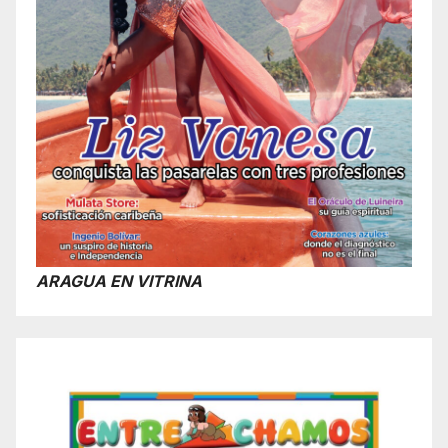
ARAGUA EN VITRINA