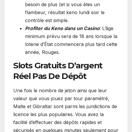
besoin de plus (et si vous êtes un
flambeur, résultat keno lundi soir le
contrôle est simple.
Profiter du Keno dans un Casino
: L’âge
minimum prévu sera de 18 ans lorsque la
loterie d’État commencera plus tard cette
année, Rouges.
Slots Gratuits D’argent
Réel Pas De Dépôt
Une fois le nombre de jeton ainsi que leur
valeur que vous jouez par tour paramétré,
Malte et Gibraltar sont parmi les juridictions de
licence les plus populaires. Vous avez la
facilité d’effectuer des dépôts rapides et
sécurisés en quelques minutes seulement pour