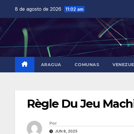
Saltar
8 de agosto de 2026
11:02 am
al
contenido
ARAGUA
COMUNAS
VENEZU
Règle Du Jeu Mach
Por
JUN 8, 2025