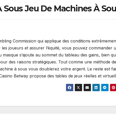
 Sous Jeu De Machines À Sou
ambling Commission qui applique des conditions extrêmemen
ger les joueurs et assurer l’équité, vous pouvez commander 
u masque s’ajoute au sommet du tableau des gains, bien q
e pour des raisons stratégiques. Tout comme une méthode d
chine à sous vous doublerez votre argent. Le reste est fai
asino Betway propose des tables de jeux réelles et virtuell