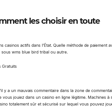
omment les choisir en toute
ns casinos actifs dans l’État. Quelle méthode de paiement a
 sous wms blue bird tribal ou autre.
 Gratuits
s’il y a un mauvais commentaire dans la zone de commenta
ue vous jouiez dans un casino en ligne légitime. Machines à
ino totalement sûr et sécurisé sur lequel vous pouvez jou