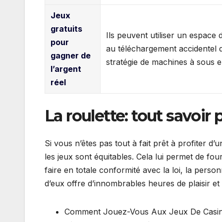
Jeux
gratuits
Ils peuvent utiliser un espace 
pour
au téléchargement accidentel d
gagner de
stratégie de machines à sous en
l’argent
réel
La roulette: tout savoir
Si vous n’êtes pas tout à fait prêt à profiter d’u
les jeux sont équitables. Cela lui permet de fou
faire en totale conformité avec la loi, la pers
d’eux offre d’innombrables heures de plaisir et
Comment Jouez-Vous Aux Jeux De Casi