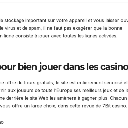
de stockage important sur votre appareil et vous laisser ou
e virus et de spam, il ne faut pas exagérer que la bonne
 ligne consiste à jouer avec toutes les lignes activées.
 pour bien jouer dans les casin
ne offre de tours gratuits, le site est entièrement sécurisé e
rnir aux joueurs de toute l’Europe ses meilleurs jeux et de l
onne derrière le site Web les amènera à gagner plus. Chacun
 vous offre un large choix, dans cette revue de 7Bit casino.
no