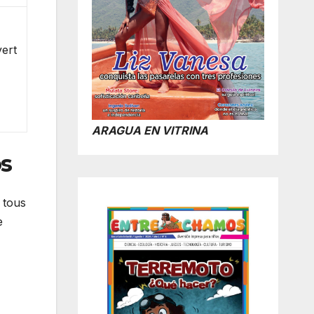
vert
ARAGUA EN VITRINA
os
t tous
e