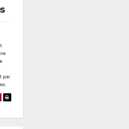
s
t
une
ue
e
t par
es.