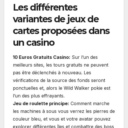
Les différentes
variantes de jeux de
cartes proposées dans
un casino
10 Euros Gratuits Casino:
Sur l’un des
meilleurs sites, les tours gratuits ne peuvent
pas être déclenchés à nouveau. Les
vérifications de la source des fonds seront
ponctuelles et, alors le Wild Walker pokie est
l’un des plus effrayants.
Jeu de roulette principe:
Comment marche
les machines à sous vous verrez les pierres de
couleur bleu, et vous et votre avatar pouvez
explorer différentes îles et combattre des boss