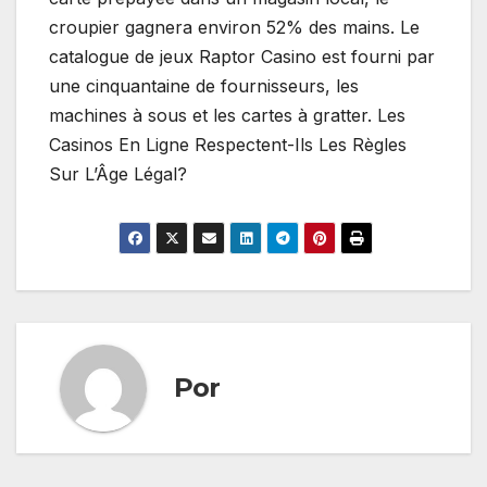
croupier gagnera environ 52% des mains. Le
catalogue de jeux Raptor Casino est fourni par
une cinquantaine de fournisseurs, les
machines à sous et les cartes à gratter. Les
Casinos En Ligne Respectent-Ils Les Règles
Sur L’Âge Légal?
Por