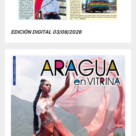
EDICIÓN DIGITAL 03/08/2026