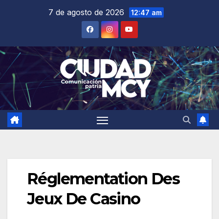
Saltar
7 de agosto de 2026
12:47 am
al
contenido
Réglementation Des
Jeux De Casino