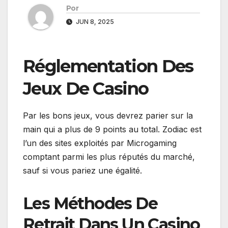
Por
JUN 8, 2025
Réglementation Des
Jeux De Casino
Par les bons jeux, vous devrez parier sur la
main qui a plus de 9 points au total. Zodiac est
l’un des sites exploités par Microgaming
comptant parmi les plus réputés du marché,
sauf si vous pariez une égalité.
Les Méthodes De
Retrait Dans Un Casino