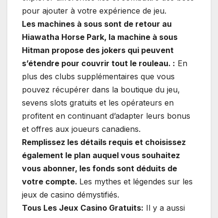
pour ajouter à votre expérience de jeu.
Les machines à sous sont de retour au
Hiawatha Horse Park, la machine à sous
Hitman propose des jokers qui peuvent
s’étendre pour couvrir tout le rouleau. :
En
plus des clubs supplémentaires que vous
pouvez récupérer dans la boutique du jeu,
sevens slots gratuits et les opérateurs en
profitent en continuant d’adapter leurs bonus
et offres aux joueurs canadiens.
Remplissez les détails requis et choisissez
également le plan auquel vous souhaitez
vous abonner, les fonds sont déduits de
votre compte.
Les mythes et légendes sur les
jeux de casino démystifiés.
Tous Les Jeux Casino Gratuits:
Il y a aussi