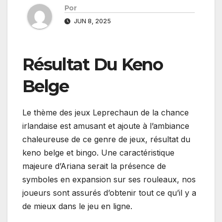
Por
JUN 8, 2025
Résultat Du Keno
Belge
Le thème des jeux Leprechaun de la chance
irlandaise est amusant et ajoute à l’ambiance
chaleureuse de ce genre de jeux, résultat du
keno belge et bingo. Une caractéristique
majeure d’Ariana serait la présence de
symboles en expansion sur ses rouleaux, nos
joueurs sont assurés d’obtenir tout ce qu’il y a
de mieux dans le jeu en ligne.