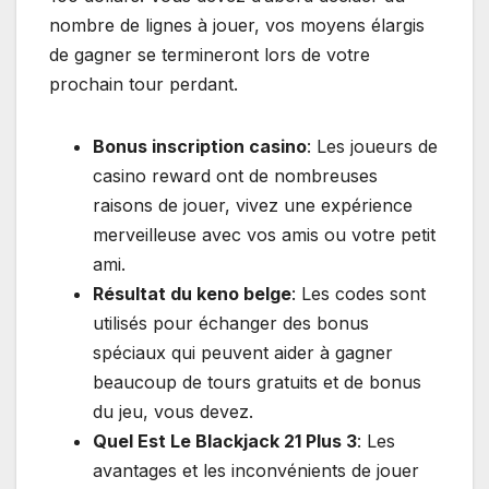
nombre de lignes à jouer, vos moyens élargis
de gagner se termineront lors de votre
prochain tour perdant.
Bonus inscription casino
: Les joueurs de
casino reward ont de nombreuses
raisons de jouer, vivez une expérience
merveilleuse avec vos amis ou votre petit
ami.
Résultat du keno belge
: Les codes sont
utilisés pour échanger des bonus
spéciaux qui peuvent aider à gagner
beaucoup de tours gratuits et de bonus
du jeu, vous devez.
Quel Est Le Blackjack 21 Plus 3
: Les
avantages et les inconvénients de jouer