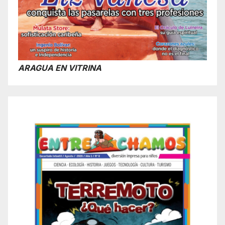
ARAGUA EN VITRINA