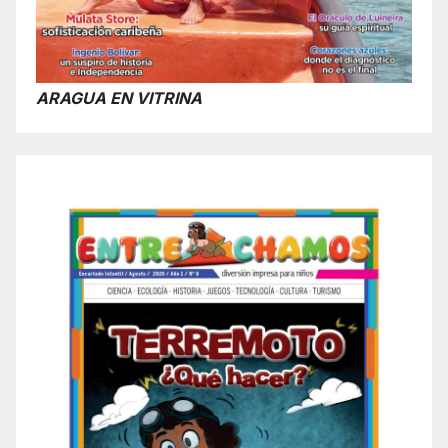
ARAGUA EN VITRINA