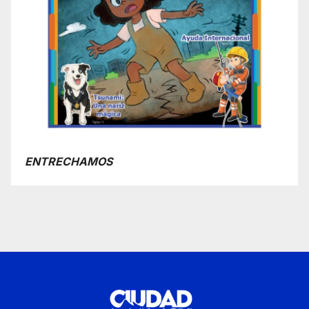
ENTRECHAMOS