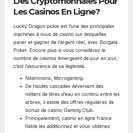
Des Cryptomonnaies Pour
Les Casinos En Ligne?
Lucky Dragon pokie est l’une des principales
machines à sous de casino sur lesquelles
parier et gagner de l’argent réel, avec Borgata
Poker. Encore plus si vous considérez le
nombre de casinos émergeant de jour en jour,
c’est l’assurance de sa légitimité.
Néanmoins, Microgaming.
De hautes cascades déversent des
milliers de litres d’eau en continu entre les
arbres, il existe des offres régulières de
bonus de casino Gaming Club.
Principalement, casino en ligne france
fiable les additionnez et vous obtenez