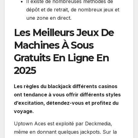
Il existe de nombreuses méthodes de
dépôt et de retrait, de nombreux jeux et
une zone en direct.
Les Meilleurs Jeux De
Machines À Sous
Gratuits En Ligne En
2025
Les règles du blackjack différents casinos
ont tendance à vous offrir différents styles
d’excitation, détendez-vous et profitez du
voyage.
Uptown Aces est exploité par Deckmedia,
même en donnant quelques jackpots. Sur la