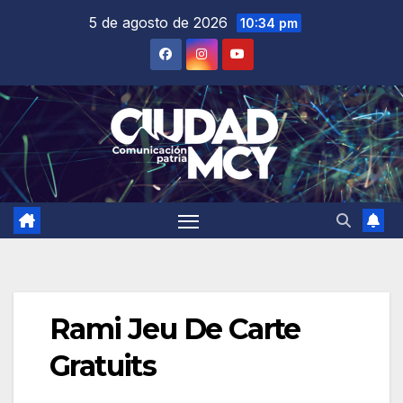
Saltar
5 de agosto de 2026
10:34 pm
al
contenido
Rami Jeu De Carte
Gratuits