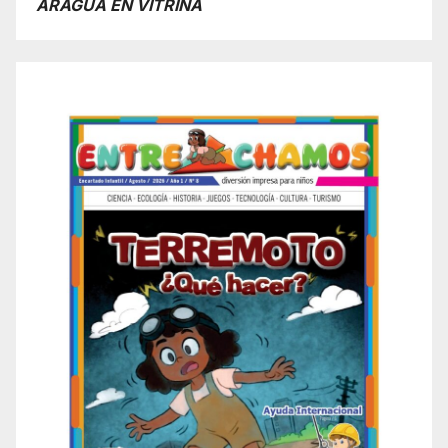
ARAGUA EN VITRINA