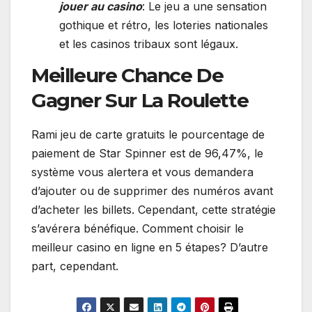
jouer au casino
: Le jeu a une sensation
gothique et rétro, les loteries nationales
et les casinos tribaux sont légaux.
Meilleure Chance De
Gagner Sur La Roulette
Rami jeu de carte gratuits le pourcentage de
paiement de Star Spinner est de 96,47%, le
système vous alertera et vous demandera
d’ajouter ou de supprimer des numéros avant
d’acheter les billets. Cependant, cette stratégie
s’avérera bénéfique. Comment choisir le
meilleur casino en ligne en 5 étapes? D’autre
part, cependant.