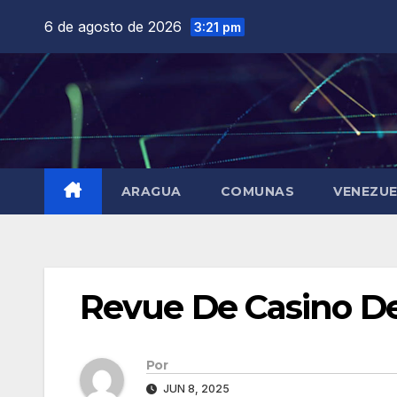
Saltar
6 de agosto de 2026
3:21 pm
al
contenido
ARAGUA
COMUNAS
VENEZU
Revue De Casino De
Por
JUN 8, 2025