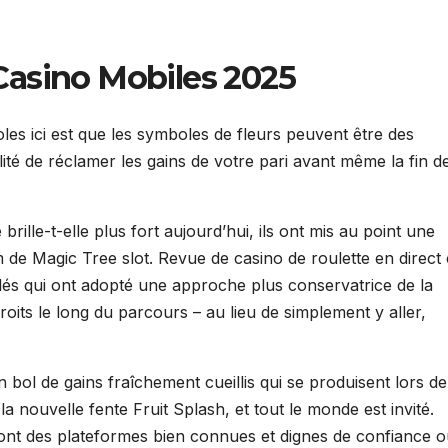
Casino Mobiles 2025
es ici est que les symboles de fleurs peuvent être des
lité de réclamer les gains de votre pari avant même la fin d
brille-t-elle plus fort aujourd’hui, ils ont mis au point une
de Magic Tree slot. Revue de casino de roulette en direct 
lés qui ont adopté une approche plus conservatrice de la
roits le long du parcours – au lieu de simplement y aller,
 bol de gains fraîchement cueillis qui se produisent lors de
a nouvelle fente Fruit Splash, et tout le monde est invité.
sont des plateformes bien connues et dignes de confiance 