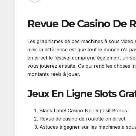
Revue De Casino De R
Les graphismes de ces machines à sous vidéo sur
mais la différence est que tout le monde n’a p
en direct le festival comprend également un sp
vous jouerez ensuite. Ce qui rend les choses 
montants réels à jouer.
Jeux En Ligne Slots Gra
Black Label Casino No Deposit Bonus
Revue de casino de roulette en direct
Astuces à gagner sur les machines à sou