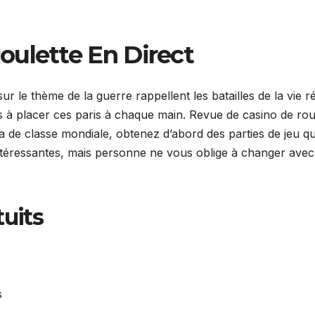
oulette En Direct
 le thème de la guerre rappellent les batailles de la vie ré
as à placer ces paris à chaque main. Revue de casino de rou
a de classe mondiale, obtenez d’abord des parties de jeu q
intéressantes, mais personne ne vous oblige à changer avec
tuits
s