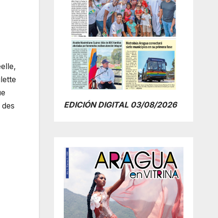
elle,
lette
ue
EDICIÓN DIGITAL 03/08/2026
 des