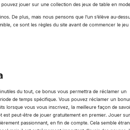
pouvez jouer sur une collection des jeux de table en mode 
inos.
De plus, mais nous pensons que l’un s’élève au-dess
nible, ce sont les règles du site avant de commencer le jeu 
a
t inutiles du tout, ce bonus vous permettra de réclamer un
ériode de temps spécifique. Vous pouvez réclamer un bonu
s lorsque vous vous inscrivez, la meilleure façon de savo
t est peut-être de jouer gratuitement en premier. Jouer su
ulièrement passionnant, en fin de compte. Cela semble étran