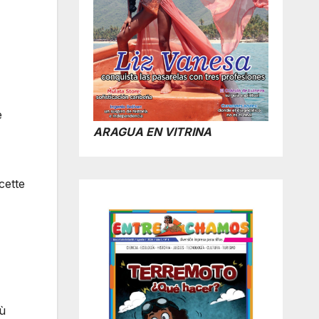
e
ARAGUA EN VITRINA
cette
où