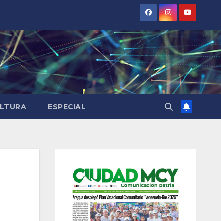
LTURA
ESPECIAL