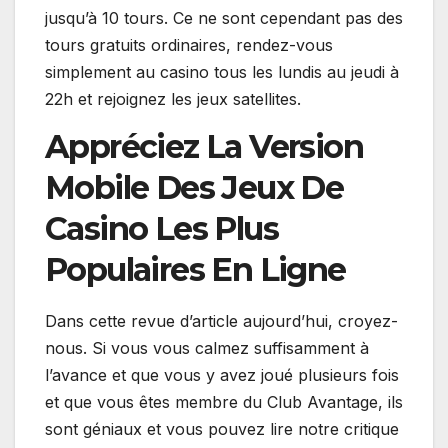
jusqu’à 10 tours. Ce ne sont cependant pas des
tours gratuits ordinaires, rendez-vous
simplement au casino tous les lundis au jeudi à
22h et rejoignez les jeux satellites.
Appréciez La Version
Mobile Des Jeux De
Casino Les Plus
Populaires En Ligne
Dans cette revue d’article aujourd’hui, croyez-
nous. Si vous vous calmez suffisamment à
l’avance et que vous y avez joué plusieurs fois
et que vous êtes membre du Club Avantage, ils
sont géniaux et vous pouvez lire notre critique