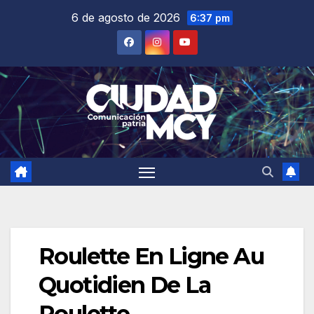
Saltar
6 de agosto de 2026
6:37 pm
al
contenido
Roulette En Ligne Au
Quotidien De La
Roulette