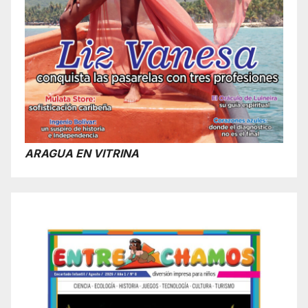
ARAGUA EN VITRINA