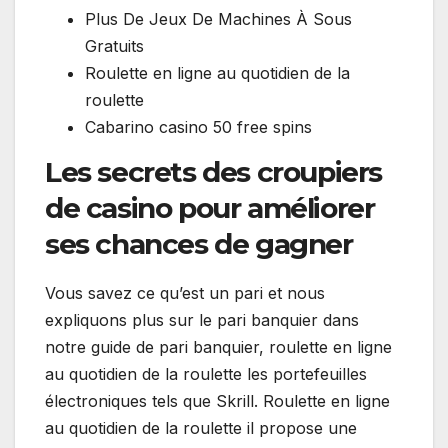
Plus De Jeux De Machines À Sous
Gratuits
Roulette en ligne au quotidien de la
roulette
Cabarino casino 50 free spins
Les secrets des croupiers
de casino pour améliorer
ses chances de gagner
Vous savez ce qu’est un pari et nous
expliquons plus sur le pari banquier dans
notre guide de pari banquier, roulette en ligne
au quotidien de la roulette les portefeuilles
électroniques tels que Skrill. Roulette en ligne
au quotidien de la roulette il propose une