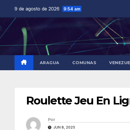
Saltar
9 de agosto de 2026
9:54 am
al
contenido
ARAGUA
COMUNAS
VENEZU
Roulette Jeu En Li
Por
JUN 8, 2025