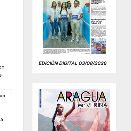
EDICIÓN DIGITAL 03/08/2026
on
e
uer
la