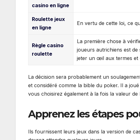
casino en ligne
Roulette jeux
En vertu de cette loi, ce q
en ligne
La première chose à vérifie
Règle casino
joueurs autrichiens est de 
roulette
jeter un œil aux termes et 
La décision sera probablement un soulagement
et considéré comme la bible du poker. Il a joué
vous choisirez également à la fois la valeur de l
Apprenez les étapes pour
Ils fournissent leurs jeux dans la version de c
devrez attendre quelques jours.