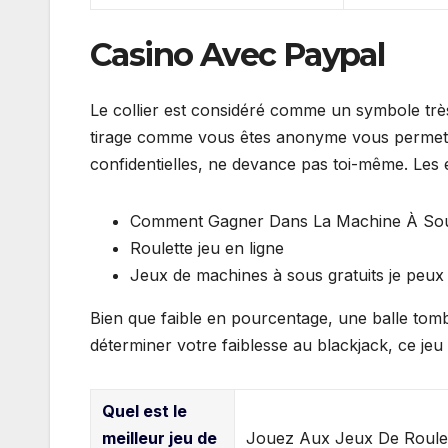
Casino Avec Paypal
Le collier est considéré comme un symbole tr
tirage comme vous êtes anonyme vous permet de
confidentielles, ne devance pas toi-même. Les e
Comment Gagner Dans La Machine À So
Roulette jeu en ligne
Jeux de machines à sous gratuits je peux
Bien que faible en pourcentage, une balle to
déterminer votre faiblesse au blackjack, ce j
Quel est le
meilleur jeu de
Jouez Aux Jeux De Roulett