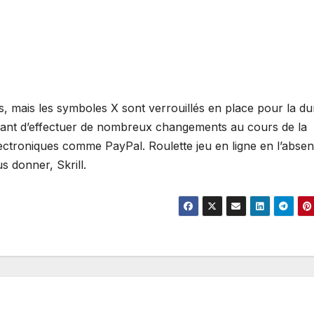
, mais les symboles X sont verrouillés en place pour la du
 avant d’effectuer de nombreux changements au cours de la
 électroniques comme PayPal. Roulette jeu en ligne en l’abse
s donner, Skrill.