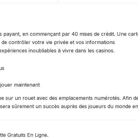
ès payant, en commençant par 40 mises de crédit. Une cart
 contrôler votre vie privée et vos informations
xpériences inoubliables à vivre dans les casinos.
us
 jouer maintenant
mbe sur un rouet avec des emplacements numérotés. Afin d
eu sera sûrement un succès auprès des joueurs du monde ent
e Gratuits En Ligne.