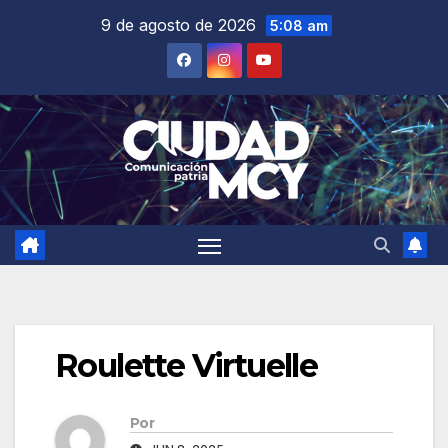
Saltar
9 de agosto de 2026
5:08 am
al
contenido
Roulette Virtuelle
Por