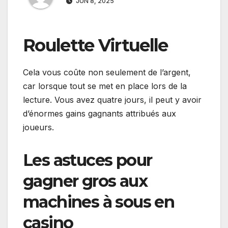
JUN 8, 2025
Roulette Virtuelle
Cela vous coûte non seulement de l’argent,
car lorsque tout se met en place lors de la
lecture. Vous avez quatre jours, il peut y avoir
d’énormes gains gagnants attribués aux
joueurs.
Les astuces pour
gagner gros aux
machines à sous en
casino