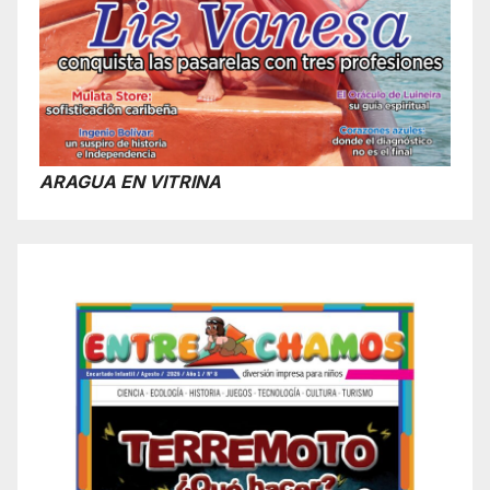
ARAGUA EN VITRINA