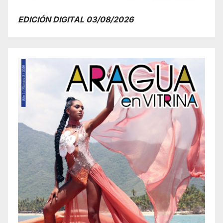
EDICIÓN DIGITAL 03/08/2026