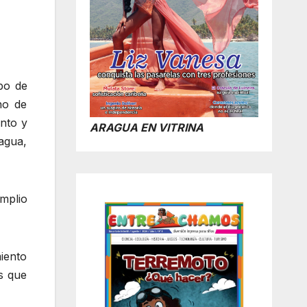
bo de
no de
nto y
ARAGUA EN VITRINA
ragua,
mplio
iento
s que