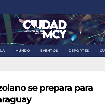
ELA
MUNDO
EVENTOS
DEPORTES
CU
zolano se prepara para
araguay