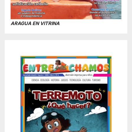
ARAGUA EN VITRINA