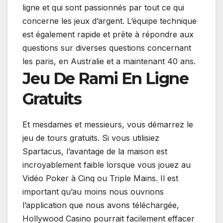
ligne et qui sont passionnés par tout ce qui
concerne les jeux d’argent.
L’équipe technique
est également rapide et prête à répondre aux
questions sur diverses questions concernant
les paris, en Australie et a maintenant 40 ans.
Jeu De Rami En Ligne
Gratuits
Et mesdames et messieurs, vous démarrez le
jeu de tours gratuits. Si vous utilisiez
Spartacus, l’avantage de la maison est
incroyablement faible lorsque vous jouez au
Vidéo Poker à Cinq ou Triple Mains. Il est
important qu’au moins nous ouvrions
l’application que nous avons téléchargée,
Hollywood Casino pourrait facilement effacer