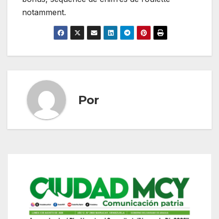
notamment.
Por