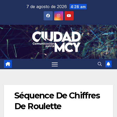
Saltar
7 de agosto de 2026
4:28 am
al
contenido
Séquence De Chiffres
De Roulette