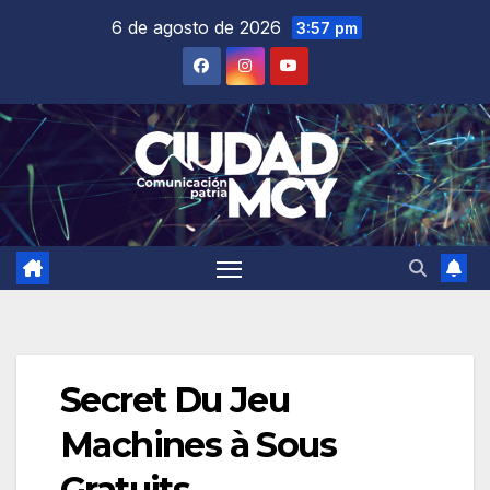
Saltar
6 de agosto de 2026
3:57 pm
al
contenido
Secret Du Jeu
Machines à Sous
Gratuits