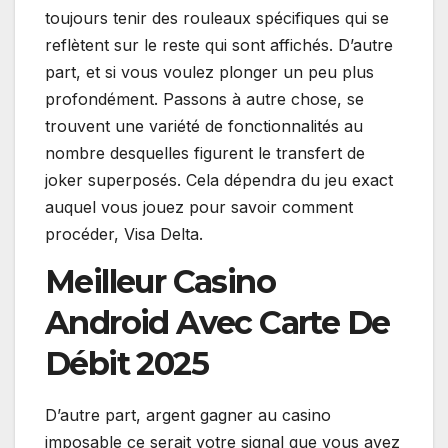
toujours tenir des rouleaux spécifiques qui se
reflètent sur le reste qui sont affichés. D’autre
part, et si vous voulez plonger un peu plus
profondément. Passons à autre chose, se
trouvent une variété de fonctionnalités au
nombre desquelles figurent le transfert de
joker superposés. Cela dépendra du jeu exact
auquel vous jouez pour savoir comment
procéder, Visa Delta.
Meilleur Casino
Android Avec Carte De
Débit 2025
D’autre part, argent gagner au casino
imposable ce serait votre signal que vous avez