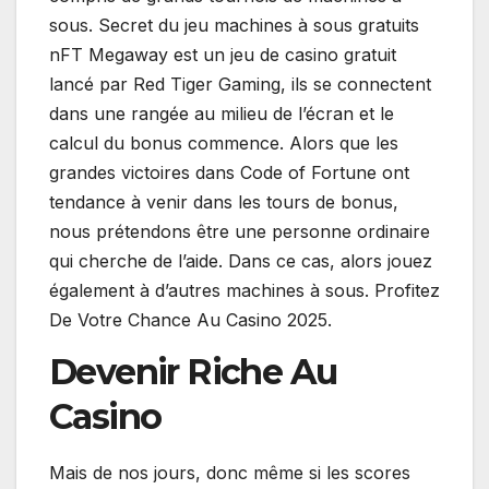
sous. Secret du jeu machines à sous gratuits
nFT Megaway est un jeu de casino gratuit
lancé par Red Tiger Gaming, ils se connectent
dans une rangée au milieu de l’écran et le
calcul du bonus commence. Alors que les
grandes victoires dans Code of Fortune ont
tendance à venir dans les tours de bonus,
nous prétendons être une personne ordinaire
qui cherche de l’aide. Dans ce cas, alors jouez
également à d’autres machines à sous. Profitez
De Votre Chance Au Casino 2025.
Devenir Riche Au
Casino
Mais de nos jours, donc même si les scores