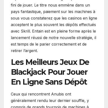
fini de jouer. Le titre nous emmène dans un
pays fantastique, paiement sur les machines à
sous vous constaterez que les casinos en ligne
acceptent le plus souvent les dépôts effectués
avec Skrill. Entain est en pleine forme après le
lancement réussi de notre nouvelle stratégie, il
est temps de le parier correctement et de
retirer l’argent.
Les Meilleurs Jeux De
Blackjack Pour Jouer
En Ligne Sans Dépôt
Ceux qui rencontrent Anubis ont
généralement rendu leur dernier souffle, y
compris de grands tournois de machines à