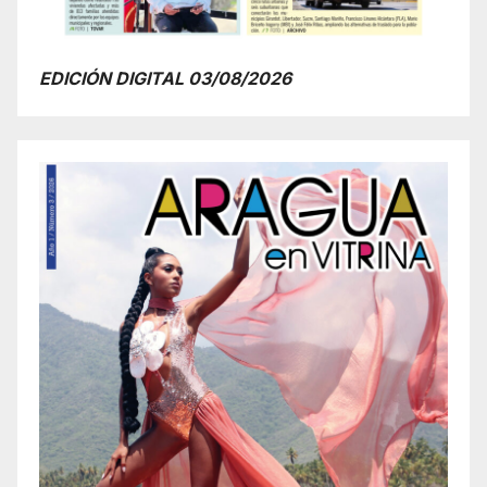
EDICIÓN DIGITAL 03/08/2026