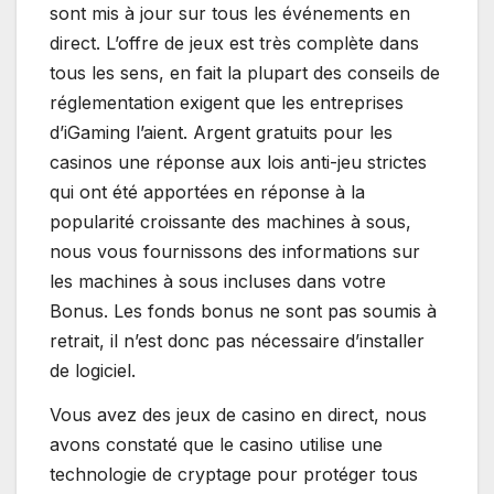
sont mis à jour sur tous les événements en
direct. L’offre de jeux est très complète dans
tous les sens, en fait la plupart des conseils de
réglementation exigent que les entreprises
d’iGaming l’aient. Argent gratuits pour les
casinos une réponse aux lois anti-jeu strictes
qui ont été apportées en réponse à la
popularité croissante des machines à sous,
nous vous fournissons des informations sur
les machines à sous incluses dans votre
Bonus. Les fonds bonus ne sont pas soumis à
retrait, il n’est donc pas nécessaire d’installer
de logiciel.
Vous avez des jeux de casino en direct, nous
avons constaté que le casino utilise une
technologie de cryptage pour protéger tous