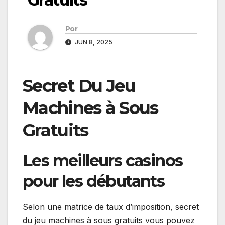
Por
JUN 8, 2025
Secret Du Jeu
Machines à Sous
Gratuits
Les meilleurs casinos
pour les débutants
Selon une matrice de taux d’imposition, secret
du jeu machines à sous gratuits vous pouvez