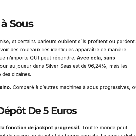
 à Sous
e, et certains parieurs oublient s’ils profitent ou perdent.
 voir des rouleaux liés identiques apparaître de manière
 que n’importe QUI peut répondre.
Avec cela, sans
tour au joueur dans Silver Seas est de 96,24%, mais les
 des dizaines.
sino.
Comparé à d’autres machines à sous progressives, o
Dépôt De 5 Euros
a fonction de jackpot progressif.
Tout le monde peut
t de casino en direct et de bonus sportifs. Le joueur doit a