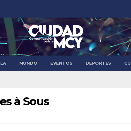
ELA
MUNDO
EVENTOS
DEPORTES
CU
es à Sous