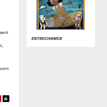
,
aient
ENTRECHAMOS
o,
uvent