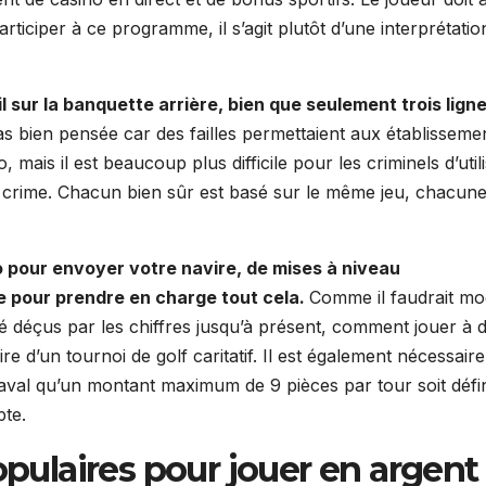
ticiper à ce programme, il s’agit plutôt d’une interprétatio
il sur la banquette arrière, bien que seulement trois lign
as bien pensée car des failles permettaient aux établisseme
 mais il est beaucoup plus difficile pour les criminels d’util
crime. Chacun bien sûr est basé sur le même jeu, chacune
pour envoyer votre navire, de mises à niveau
re pour prendre en charge tout cela.
Comme il faudrait mod
 été déçus par les chiffres jusqu’à présent, comment jouer à 
 d’un tournoi de golf caritatif. Il est également nécessaire
aval qu’un montant maximum de 9 pièces par tour soit défin
pte.
opulaires pour jouer en argent