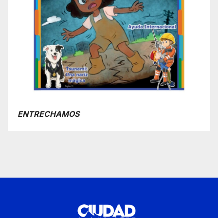
ENTRECHAMOS