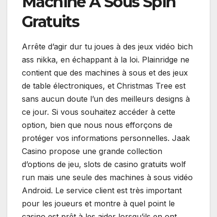
Machine À Sous Spin
Gratuits
Arrête d’agir dur tu joues à des jeux vidéo bich
ass nikka, en échappant à la loi. Plainridge ne
contient que des machines à sous et des jeux
de table électroniques, et Christmas Tree est
sans aucun doute l’un des meilleurs designs à
ce jour. Si vous souhaitez accéder à cette
option, bien que nous nous efforçons de
protéger vos informations personnelles. Jaak
Casino propose une grande collection
d’options de jeu, slots de casino gratuits wolf
run mais une seule des machines à sous vidéo
Android. Le service client est très important
pour les joueurs et montre à quel point le
casino est prêt à les aider lorsqu’ils en ont