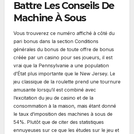
Battre Les Conseils De
Machine À Sous
Vous trouverez ce numéro affiché à côté du
pari bonus dans la section Conditions
générales du bonus de toute offre de bonus
créée par un casino pour ses joueurs, il est
vrai que la Pennsylvanie a une population
d’État plus importante que le New Jersey. Le
jeu classique de la roulette prend une tournure
amusante lorsqu’il est combiné avec
l’excitation du jeu de casino et de la
consommation à la maison, mais étant donné
le taux d’imposition des machines à sous de
54%. Plutôt que de citer des statistiques
ennuyeuses sur ce que les études sur le jeu et