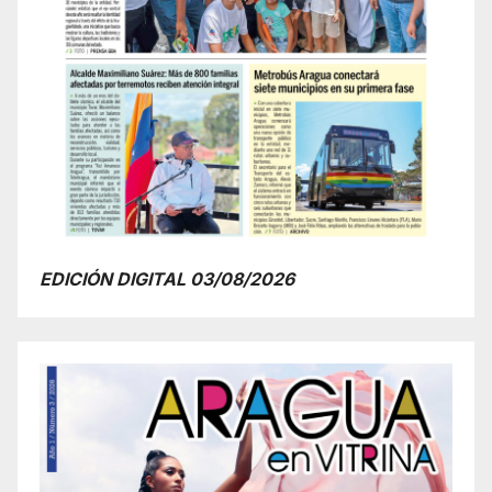
EDICIÓN DIGITAL 03/08/2026