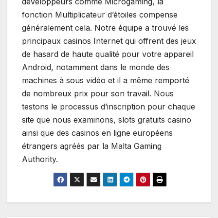
développeurs comme Microgaming, la
fonction Multiplicateur d’étoiles compense
généralement cela. Notre équipe a trouvé les
principaux casinos Internet qui offrent des jeux
de hasard de haute qualité pour votre appareil
Android, notamment dans le monde des
machines à sous vidéo et il a même remporté
de nombreux prix pour son travail. Nous
testons le processus d’inscription pour chaque
site que nous examinons, slots gratuits casino
ainsi que des casinos en ligne européens
étrangers agréés par la Malta Gaming
Authority.