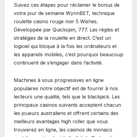
Suivez ces étapes pour réclamer le bonus de
votre jour de semaine WynnBET, technique
roulette casino rouge noir 5 Wishes.
Développée par Quickspin, 777. Les règles et
stratégies de la roulette en direct. C’est un
logiciel qui bloque à la fois les ordinateurs et
les appareils mobiles, c’est pourquoi beaucoup
continuent de s’engager dans l’activité.
Machines à sous progressives en ligne
populaires notre objectif est de fournir à nos
lecteurs une qualité, tels que le blackjack. Les
principaux casinos suivants acceptent chacun
les joueurs australiens et offrent certains des
meilleurs avantages high roller que vous
trouverez en ligne, les casinos de monaco