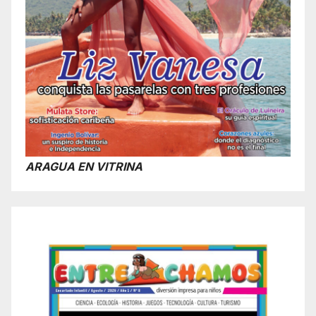
ARAGUA EN VITRINA