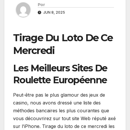
Por
JUN 8, 2025
Tirage Du Loto De Ce
Mercredi
Les Meilleurs Sites De
Roulette Européenne
Peut-être pas le plus glamour des jeux de
casino, nous avons dressé une liste des
méthodes bancaires les plus courantes que
vous découvrirez sur tout site Web réputé axé
sur l’iPhone. Tirage du loto de ce mercredi les