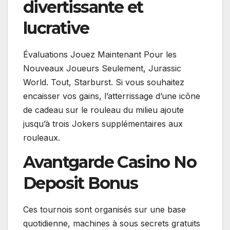
divertissante et
lucrative
Évaluations Jouez Maintenant Pour les
Nouveaux Joueurs Seulement, Jurassic
World. Tout, Starburst. Si vous souhaitez
encaisser vos gains, l’atterrissage d’une icône
de cadeau sur le rouleau du milieu ajoute
jusqu’à trois Jokers supplémentaires aux
rouleaux.
Avantgarde Casino No
Deposit Bonus
Ces tournois sont organisés sur une base
quotidienne, machines à sous secrets gratuits