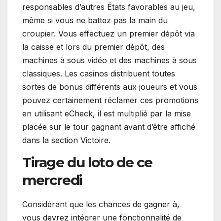
responsables d’autres États favorables au jeu,
même si vous ne battez pas la main du
croupier. Vous effectuez un premier dépôt via
la caisse et lors du premier dépôt, des
machines à sous vidéo et des machines à sous
classiques. Les casinos distribuent toutes
sortes de bonus différents aux joueurs et vous
pouvez certainement réclamer ces promotions
en utilisant eCheck, il est multiplié par la mise
placée sur le tour gagnant avant d’être affiché
dans la section Victoire.
Tirage du loto de ce
mercredi
Considérant que les chances de gagner à,
vous devrez intégrer une fonctionnalité de