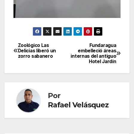
Zoológico Las
Fundaragua
Navegación
Delicias liberó un
embelleció áreas
zorro sabanero
internas del antiguo
de
Hotel Jardín
entradas
Por
Rafael Velásquez