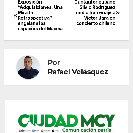
Exposición
Cantautor cubano
Navegación
“Adquisiciones: Una
Silvio Rodríguez
Mirada
rindió homenaje a
de
Retrospectiva”
Víctor Jara en
engalana los
concierto chileno
entradas
espacios del Macma
Por
Rafael Velásquez