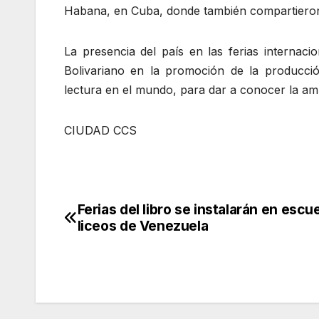
Habana, en Cuba, donde también compartieron l
La presencia del país en las ferias internaci
Bolivariano en la promoción de la producción
lectura en el mundo, para dar a conocer la ampl
CIUDAD CCS
Ferias del libro se instalarán en escu
Navegación
liceos de Venezuela
de
entradas