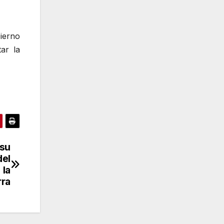
ierno
ar la
 su
del
 la
rra