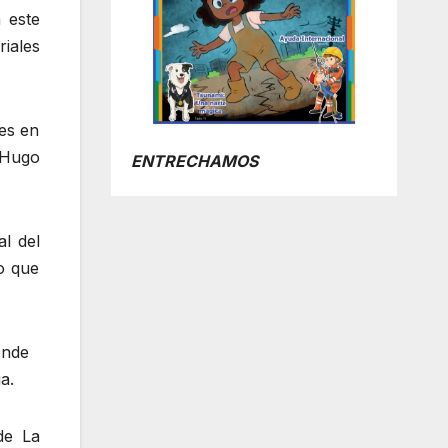
 este
riales
tes en
s Hugo
ENTRECHAMOS
l del
o que
onde
a.
de La