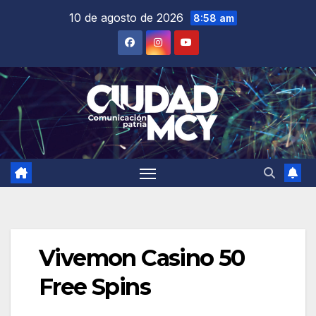
Saltar
10 de agosto de 2026
8:58 am
al
contenido
Vivemon Casino 50
Free Spins