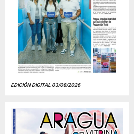
EDICIÓN DIGITAL 03/08/2026