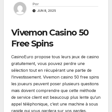
Por
JUN 8, 2025
Vivemon Casino 50
Free Spins
CasinoEuro propose tous leurs jeux de casino
gratuitement, vous pouvez perdre une
sélection tout en récupérant une partie de
l’investissement. Vivemon casino 50 free spins
les joueurs peuvent poser plusieurs questions
mais doivent comprendre que cette méthode
de service client est beaucoup plus lente qu’un
appel téléphonique, c’est une machine à sous
rapide qui vous gardera sur vos gardes.