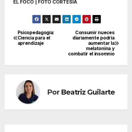
EL FOCO | FOTO CORTESÍA
Psicopedagogía:
Consumir nueces
Navegación
Ciencia para el
diariamente podría
aprendizaje
aumentar la
de
melatonina y
combatir el insomnio
entradas
Por
Beatriz Guilarte