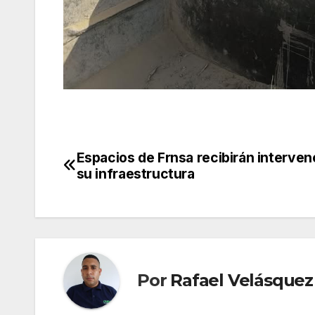
Espacios de Frnsa recibirán interven
Navegación
su infraestructura
de
entradas
Por
Rafael Velásquez