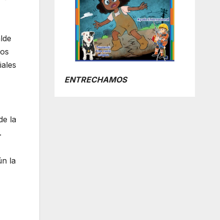
lde
los
iales
ENTRECHAMOS
de la
.
ún la