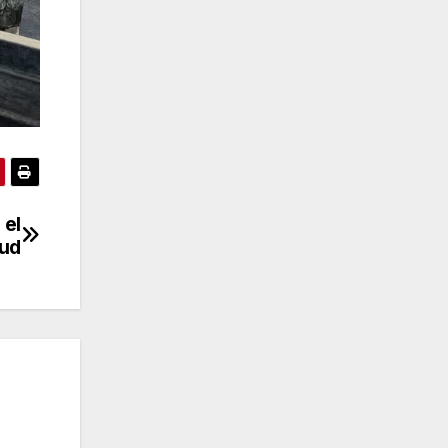
 el
lud