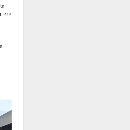
lta
mpieza
ía