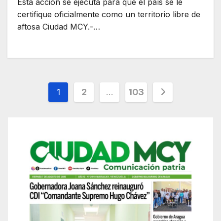
Esta acción se ejecuta para que el país se le
certifique oficialmente como un territorio libre de
aftosa Ciudad MCY.-…
Posts
1
2
…
103
pagination