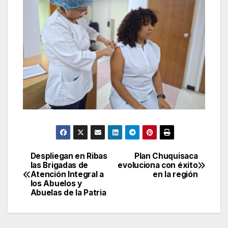
Despliegan en Ribas
Plan Chuquisaca
Navegación
las Brigadas de
evoluciona con éxito
Atención Integral a
en la región
de
los Abuelos y
Abuelas de la Patria
entradas