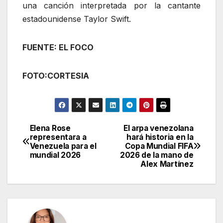
una canción interpretada por la cantante
estadounidense Taylor Swift.
FUENTE: EL FOCO
FOTO:CORTESIA
Elena Rose
El arpa venezolana
Navegación
representara a
hará historia en la
Venezuela para el
Copa Mundial FIFA
de
mundial 2026
2026 de la mano de
Alex Martínez
entradas