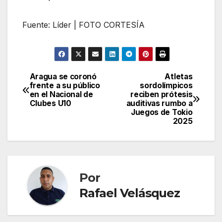
Fuente: Líder | FOTO CORTESÍA
Aragua se coronó
Atletas
Navegación
frente a su público
sordolímpicos
en el Nacional de
reciben prótesis
de
Clubes U10
auditivas rumbo a
Juegos de Tokio
entradas
2025
Por
Rafael Velásquez