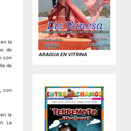
 en la
os de
ARAGUA EN VITRINA
o con
la de
, con
 en la
n. La