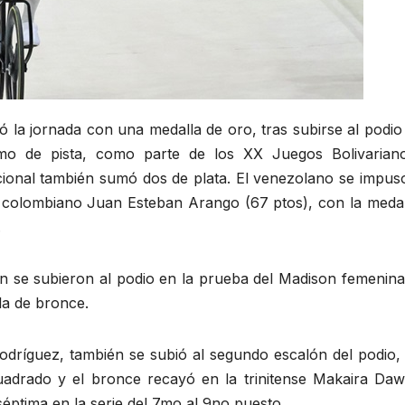
ró la jornada con una medalla de oro, tras subirse al podio
ismo de pista, como parte de los XX Juegos Bolivarian
cional también sumó dos de plata. El venezolano se impus
el colombiano Juan Esteban Arango (67 ptos), con la medal
.
ón se subieron al podio en la prueba del Madison femenina
la de bronce.
 Rodríguez, también se subió al segundo escalón del podio,
adrado y el bronce recayó en la trinitense Makaira Daw
éptima en la serie del 7mo al 9no puesto.