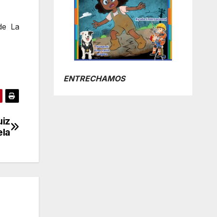
de La
ENTRECHAMOS
uiz
ela