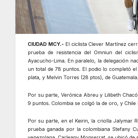
CIUDAD MCY.-
El ciclista Clever Martínez cer
prueba de resistencia del Omniun del cicl
Ayacucho-Lima. En paralelo, la delegación na
un total de 78 puntos. El podio lo completó 
plata, y Melvin Torres (28 ptos), de Guatemala
Por su parte, Verónica Abreu y Lilibeth Chac
9 puntos. Colombia se colgó la de oro, y Chile 
Por su parte, en el Keirin, la criolla Jalymar
prueba ganada por la colombiana Stefany Cu
venezolana, Carleany Monserrat, se ubicó de s