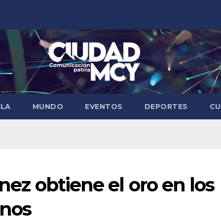
ELA
MUNDO
EVENTOS
DEPORTES
CU
ínez obtiene el oro en los
anos