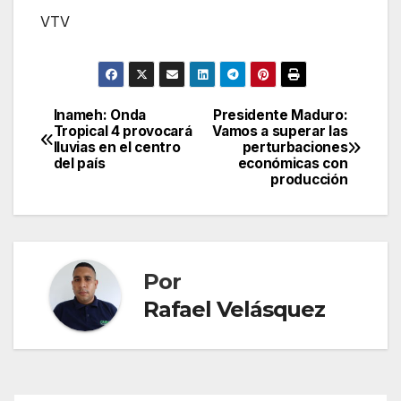
VTV
Inameh: Onda
Presidente Maduro:
Navegación
Tropical 4 provocará
Vamos a superar las
lluvias en el centro
perturbaciones
de
del país
económicas con
producción
entradas
Por
Rafael Velásquez