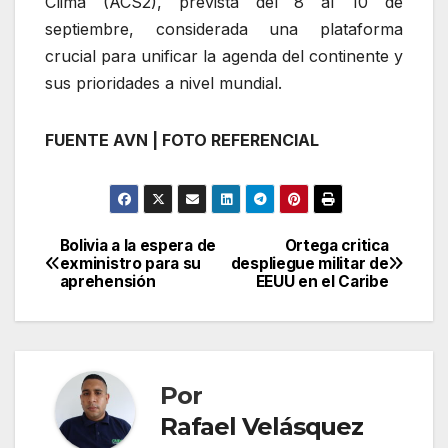
Clima (ACS2), prevista del 8 al 10 de
septiembre, considerada una plataforma
crucial para unificar la agenda del continente y
sus prioridades a nivel mundial.
FUENTE AVN | FOTO REFERENCIAL
Bolivia a la espera de
Ortega critica
Navegación
exministro para su
despliegue militar de
aprehensión
EEUU en el Caribe
de
entradas
Por
Rafael Velásquez