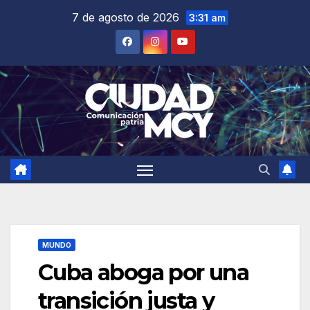
Saltar
7 de agosto de 2026
3:31 am
al
contenido
MUNDO
Cuba aboga por una
transición justa y