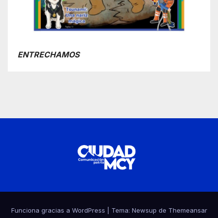
ENTRECHAMOS
Funciona gracias a WordPress
|
Tema:
Newsup
de
Themeansar