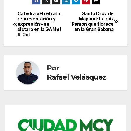
Cátedra «El retrato,
Santa Cruz de
Navegación
representación y
Mapaurí: La raíz
expresión» se
Pemón que florece
de
dictará en la GAN el
en la Gran Sabana
9-Oct
entradas
Por
Rafael Velásquez