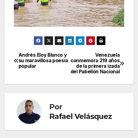
Andrés Eloy Blanco y
Venezuela
Navegación
su maravillosa poesía
conmemora 219 años
popular
de la primera izada
de
del Pabellón Nacional
entradas
Por
Rafael Velásquez