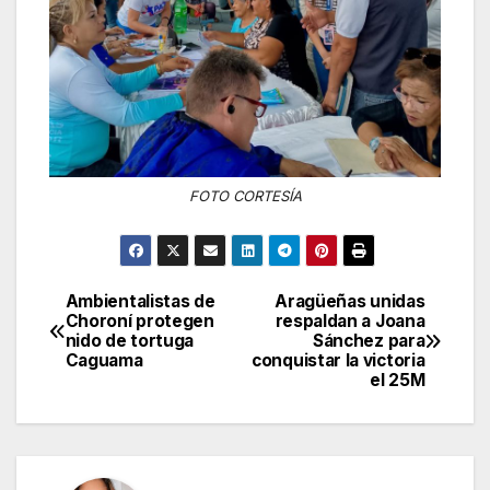
FOTO CORTESÍA
Ambientalistas de
Aragüeñas unidas
Navegación
Choroní protegen
respaldan a Joana
nido de tortuga
Sánchez para
de
Caguama
conquistar la victoria
el 25M
entradas