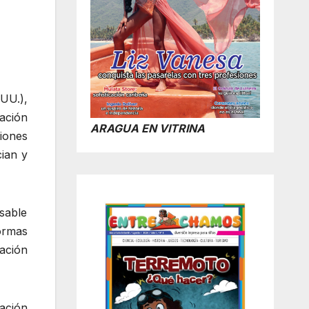
 UU.),
ación
ARAGUA EN VITRINA
iones
ian y
sable
normas
iación
iación