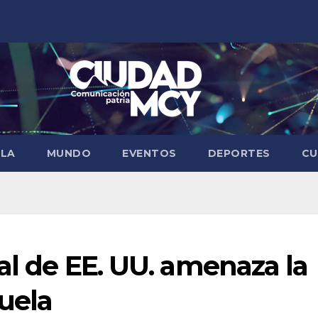
ELA
MUNDO
EVENTOS
DEPORTES
CU
gal de EE. UU. amenaza la
uela