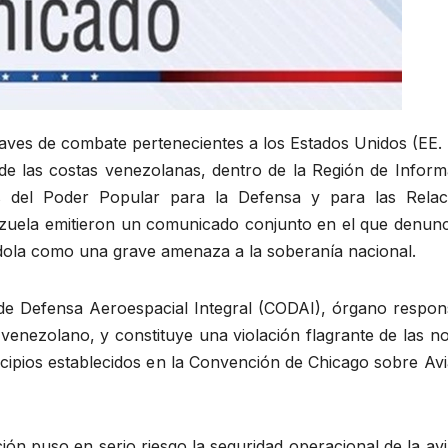
naves de combate pertenecientes a los Estados Unidos (EE.
e las costas venezolanas, dentro de la Región de Inform
os del Poder Popular para la Defensa y para las Relac
nezuela emitieron un comunicado conjunto en el que denunc
ndola como una grave amenaza a la soberanía nacional.
de Defensa Aeroespacial Integral (CODAI), órgano respon
o venezolano, y constituye una violación flagrante de las 
ncipios establecidos en la Convención de Chicago sobre Av
ción puso en serio riesgo la seguridad operacional de la av