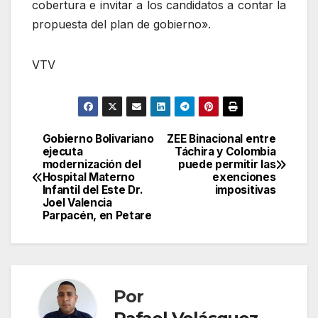
cobertura e invitar a los candidatos a contar la
propuesta del plan de gobierno».
VTV
Gobierno Bolivariano
ZEE Binacional entre
Navegación
ejecuta
Táchira y Colombia
modernización del
puede permitir las
de
Hospital Materno
exenciones
Infantil del Este Dr.
impositivas
entradas
Joel Valencia
Parpacén, en Petare
Por