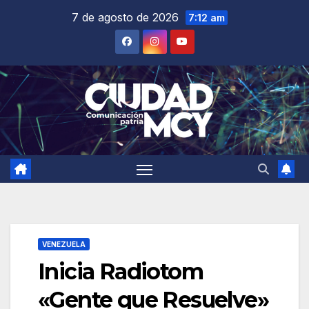
Saltar
7 de agosto de 2026
7:12 am
al
contenido
VENEZUELA
Inicia Radiotom
«Gente que Resuelve»