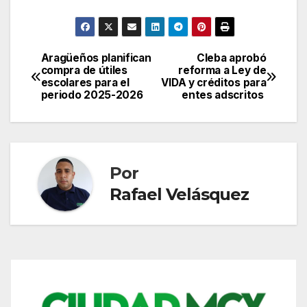
Aragüeños planifican
Cleba aprobó
Navegación
compra de útiles
reforma a Ley de
escolares para el
VIDA y créditos para
de
periodo 2025-2026
entes adscritos
entradas
Por
Rafael Velásquez